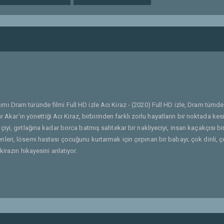
ımı Dram türünde filmi Full HD izle Acı Kiraz - (2020) Full HD izle, Dram türnde
 Akar'ın yönettiği Acı Kiraz, birbirinden farklı zorlu hayatların bir noktada kesi
çiftçiyi, gırtlağına kadar borca batmış sahtekar bir nakliyeciyi, insan kaçakçısı bi
ri, lösemi hastası çocuğunu kurtarmak için çırpınan bir babayı; çok dinli, çok
irazın hikayesini anlatıyor.