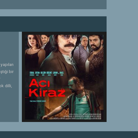
 yapılan
ştiği bir
r
 dilli,