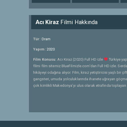
Acı Kiraz
Filmi Hakkında
Tür:
Dram
Yapım:
2020
Film Konusu:
Acı Kiraz (2020) Full HD izle
Türkiye yap
filmi film sitemiz BlueFilmizle.com'dan Full HD izle. Serdar
hikâyeyi odağına alıyor. Film, kiraz yetiştiricisi yaşlı bir 
gangsteri, umuda yolculuklarında ihanete uğrayan göçmenle
çok kimlikli Makedonya’yı ulus olarak etrafında toplayan k