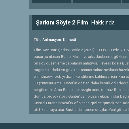
Şarkını Söyle 2
Filmi Hakkında
Tür:
Animasyon
,
Komedi
Film Konusu:
Şarkını Söyle 2 (2021) 1080p HD izle. 2016 
başarıya ulaşan Buster Moon ve arkadaşlarının, gözlerini
bir şov düzenleme çabalarını anlatıyor. Hevesli koala Bust
bugüne kadarki en göz kamaştırıcı sahne şovlarını hazırl
en münzevi rock yıldızını kendilerine katılması için ikna 
ulaştırmıştır ama Buster’ın gözleri daha büyük ödüldedir
sergilemek. Ama Buster ile bezgin anne domuz Rosita, ro
domuz provokatörü Gunter’dan oluşan ekibi, hiçbir bağlan
Crystal Entertainment’ın ofislerine gizlice girmek zorunda
bir fikir ortaya atar. Buster da hemen onaylar. Yeni göster
ki Buster 10 yıl önce karısını kaybettikten sonra kendisi
tanışmamıştır. Gunter, Buster’ın dünya dışı teatral şaheser