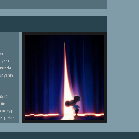
ir
 yeni
entinde
dünyanın
nüstü
 ünlü
a acayip
un şudur
artarken