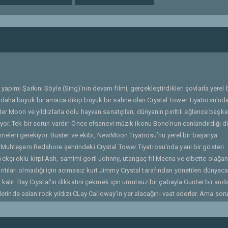
yapımı Şarkını Söyle (Sing)'nin devam filmi, gerçekleştirdikleri şovlarla yerel b
 daha büyük bir amaca dikip büyük bir sahne olan Crystal Tower Tiyatrosu'nda
er Moon ve yıldızlarla dolu hayvan sanatçıları, dünyanın pırıltılı eğlence başk
ıyor. Tek bir sorun vardır: Önce efsanevi müzik ikonu Bono’nun canlandırdığı 
etmeleri gerekiyor. Buster ve ekibi, NewMoon Tiyatrosu’nu yerel bir başarıya
; Muhteşem Redshore şehrindeki Crystal Tower Tiyatrosu’nda yeni bir gösteri
ckçı oklu kirpi Ash, samimi goril Johnny, utangaç fil Meena ve elbette olağa
tıları olmadığı için acımasız kurt Jimmy Crystal tarafından yönetilen dünyaca
 kalır. Bay Crystal’ın dikkatini çekmek için umutsuz bir çabayla Gunter bir and
ilerinde aslan rock yıldızı CLay Calloway’in yer alacağını vaat ederler. Ama sor
ni dünyadan soyutlayan ve o günden beri hiçbir yerde görülmeyen Clay’le hiç
ini hayal etmesine yardım ederken ve Bay Crystal’ın baskısı ile kötü tehditleri 