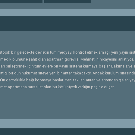
distopik bir gelecekte devletin tüm medyayı kontrol etmek amaçlı yeni yayın sis
edik ölümüne şahit olan apartman görevlisi Mehmet'in hikâyesini anlatıyor.
rı birleştirmek için tüm evlere bir yayın sistemi kurmaya başlar. Bakımsız ve e
ttiği bir gün hükümet siteye yeni bir anten takacaktır. Ancak kurulum sırasınd
t’in gerçeklikle bağı kopmaya başlar. Yeni takılan anten ve antenden gelen yay
hmet apartmana musallat olan bu kötü niyetli varlığın peşine düşer.