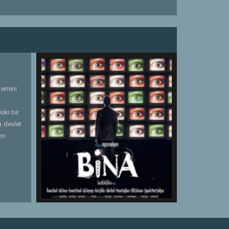
temini
ski bir
a devlet
ın