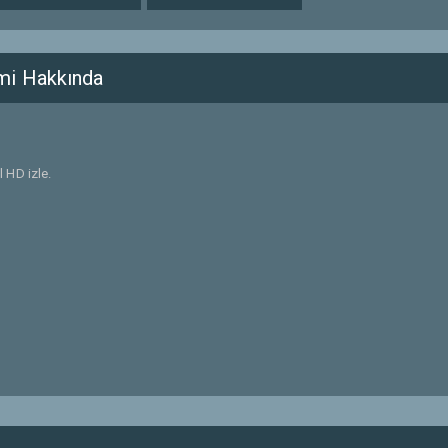
mi Hakkında
 HD izle.