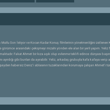
n Mutlu Son İstiyor ve Kocan Kadar Konuş filmlerinin yönetmenliğini üstlenen 
 görümce arasındaki çekişmeyi mizahi yönden ele alan bir yerli yapım. Yeliz 
tadır. Fakat Ahmet bir kıza aşık olup evlenme teklifi edince dünyası başına 
 ayırdığı gibi bunları da ayırabilir. Yeliz, arkadaş grubuyla kafa kafaya verip 
her şeyden habersiz Deniz'i ablasının tuzaklarından korumaya çalışan Ahmet'i tür