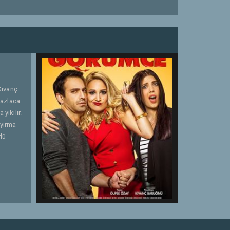
Kıvanç
fazlaca
yıkılır.
ayırma
lü