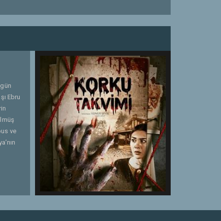
 gün
aşı Ebru
rin
Ölmüş
bus ve
ya’nın