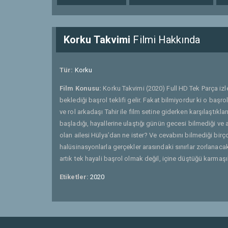
Korku Takvimi
Filmi Hakkında
Tür:
Korku
Film Konusu:
Korku Takvimi (2020) Full HD Tek Parça izl
beklediği başrol teklifi gelir. Fakat bilmiyordur ki o ba
ve rol arkadaşı Tahir ile film setine giderken karşılaştık
başladığı, hayallerine ulaştığı günün gecesi bilmediği v
olan ailesi Hülya’dan ne ister? Ve cevabını bilmediği bi
halüsinasyonlarla gerçekler arasındaki sınırlar zorlanacak
artık tek hayali başrol olmak değil, içine düştüğü karmaşık
Etiketler:
2020