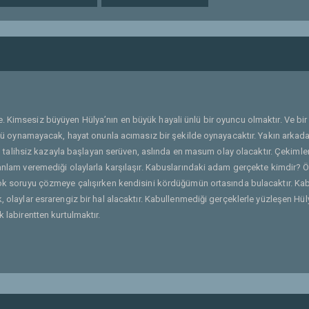
e. Kimsesiz büyüyen Hülya’nın en büyük hayali ünlü bir oyuncu olmaktır. Ve bir
şrolü oynamayacak, hayat onunla acımasız bir şekilde oynayacaktır. Yakın arkad
ları talihsiz kazayla başlayan serüven, aslında en masum olay olacaktır. Çekimle
e anlam veremediği olaylarla karşılaşır. Kabuslarındaki adam gerçekte kimdir? 
rçok soruyu çözmeye çalışırken kendisini kördüğümün ortasında bulacaktır. Ka
, olaylar esrarengiz bir hal alacaktır. Kabullenmediği gerçeklerle yüzleşen Hül
 labirentten kurtulmaktır.