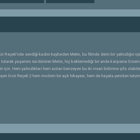
İncir Reçeli'nde sevdiği kadını kaybeden Metin, bu filmde derin bir yalnızlığın iç
asını tutarak yaşamını sürdürüren Metin, hiç beklemediği bir anda karşısına Gizem 
ri için. Hem yalnızlıkları hem acıları benzeyen bu iki insan birbirine şifa olabil
nleşen İncir Reçeli 2 hem modern bir aşk hikayesi, hem de hayata yeniden tutu