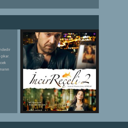
indedir
çıkar.
ecek
nmanın