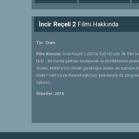
İncir Reçeli 2
Filmi Hakkında
Tür:
Dram
Film Konusu:
İncir Reçeli 2 (2014) Full HD izle. İlk film 
ta ki... Bir barda şarkılar söyleyerek ve yitirdiklerinin y
Gizem, Metin'e biri olmak gerektiğini anlatır, en azından bi
midir? Halil Sezai Paracıkoğlu'nun şarkılarıyla da zengi
öyküsü...
Etiketler:
2014