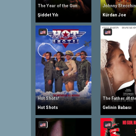
The Year of the Gun
Johnny Stecchi
Şiddet Yılı
Kürdan Joe
Hot Shots!
The Father of th
Hot Shots
Gelinin Babası