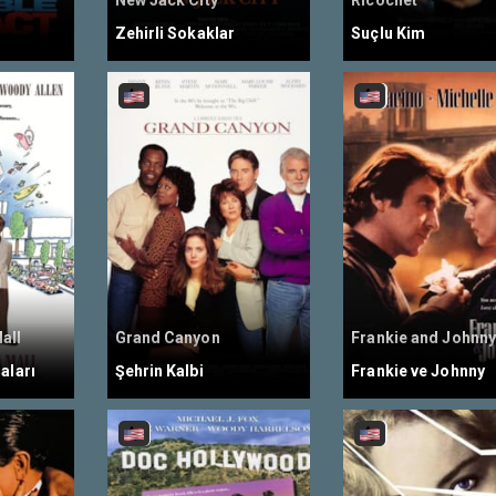
New Jack City
Ricochet
Zehirli Sokaklar
Suçlu Kim
all
Grand Canyon
Frankie and Johnn
aları
Şehrin Kalbi
Frankie ve Johnny