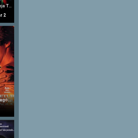
Teenage Mutant Ninja Turtles II: The Secret of the Ooze
r 2
Return to the Blue Lagoon