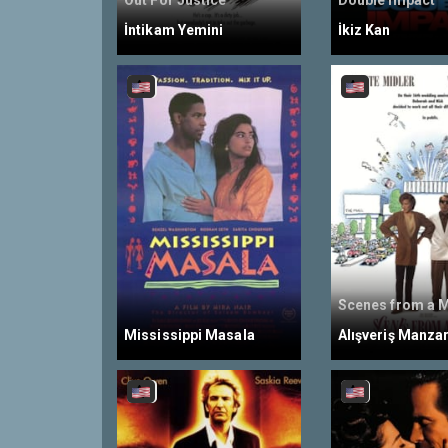
Out For Justice
Double Impact
İntikam Yemini
İkiz Kan
Scenes from a M
Mississippi Masala
Alışveriş Manzar