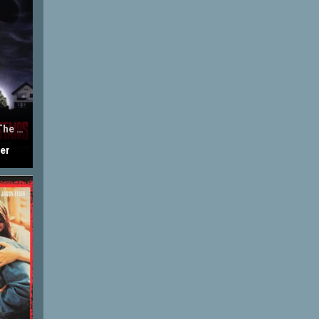
The People Under The Stairs
ler