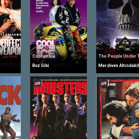
Cool as Ice
Buz Gibi
Merdiven Altındaki