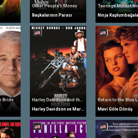
no
Other People's Money
Başkalarının Parası
Ninja Kaplumbağala
e Bride
Harley Davidson and the Marlboro Man
Harley Davidson ve Marlboro Man
Mavi Göle Dönüş