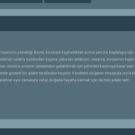
Hyams'ın yönettiği Alone, kocasını kaybettikten sonra yeni bir başlangıç için
sanlıktan uzakta kulübeden kaçma çabasını anlatıyor. Jessica, kocasının kaybı 
an Jessica acısının üstesinden gelebilmek için şehirden kaçmaya karar verir
hirde gizemli bir adam tarafından kaçırılır. Kendisini doğanın ortasında izole bi
 ararken aynı zamanda vahşi doğada hayatta kalmak için de mücadele verir.