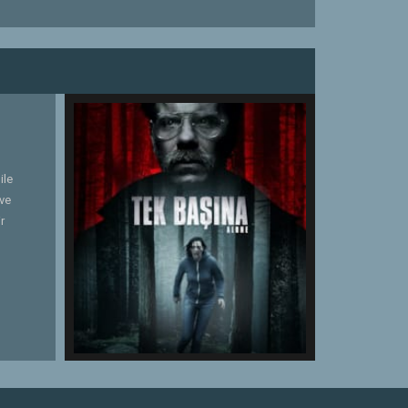
ile
 ve
r