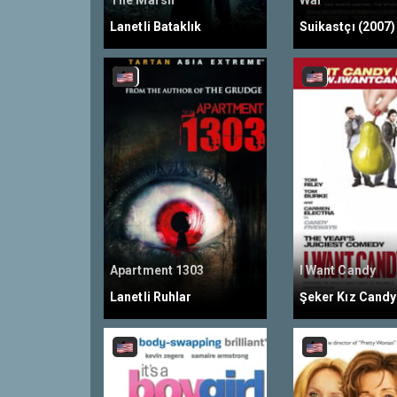
The Marsh
War
Lanetli Bataklık
Suikastçı (2007)
Apartment 1303
I Want Candy
Lanetli Ruhlar
Şeker Kız Candy