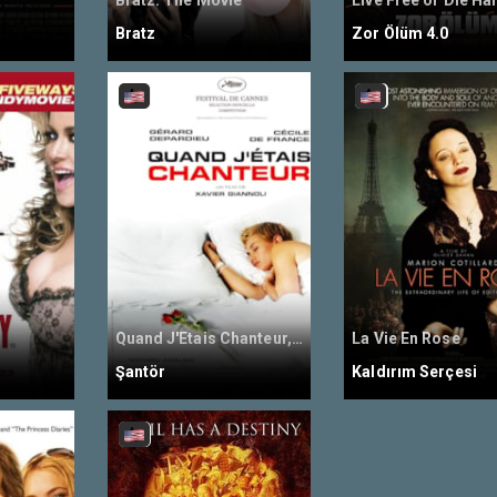
Bratz: The Movie
Live Free or Die Ha
Bratz
Zor Ölüm 4.0
Quand J'Etais Chanteur, The Singer
La Vie En Rose
Şantör
Kaldırım Serçesi